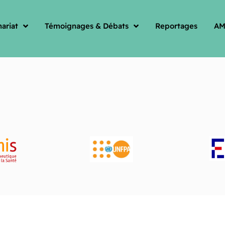
ariat
Témoignages & Débats
Reportages
AM